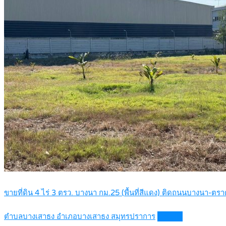
ขายที่ดิน 4 ไร่ 3 ตรว. บางนา กม.25 (พื้นที่สีแดง) ติดถนนบางนา-ต
ตำบลบางเสาธง อำเภอบางเสาธง สมุทรปราการ
Details