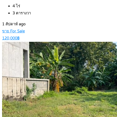
4
ไร่
3
ตารางวา
1 สัปดาห์ ago
ขาย For Sale
120,000฿