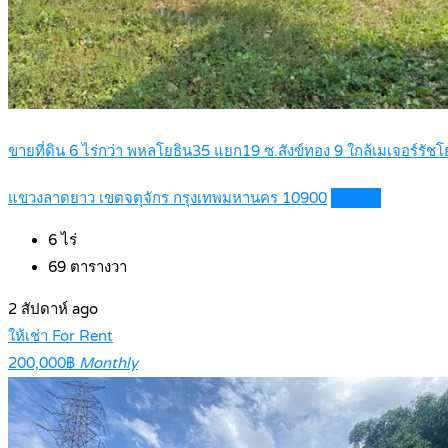
ขายที่ดิน 6 ไร่กว่า พหลโยธิน35 แยก19 ซ.สังข์ทอง 9 ใกล้เมเจอร์ร
แขวงลาดยาว เขตจตุจักร กรุงเทพมหานคร 10900
Details
6
ไร่
69
ตารางวา
2 สัปดาห์ ago
ให้เช่า For Rent
200,000฿
Monthly