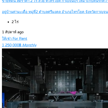
ขายที่ดิน ลดราคา 2 ไร่ สวย ที่ไทรโยค กาญจนบุรี เหมาะกับคนรัก
อยู่บ้านท่ามะเดื่อ หมู่ที่2 ตำบลศรีมงคล อำเภอไทรโยค จังหวัดกาญจนบ
2
ไร่
1 สัปดาห์ ago
ให้เช่า For Rent
1,250,000฿
Monthly