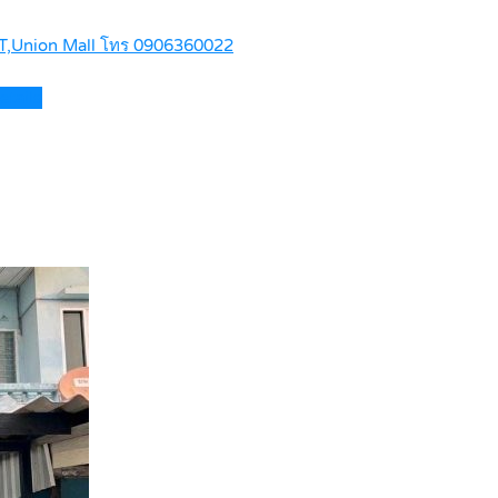
MRT,Union Mall โทร 0906360022
etails