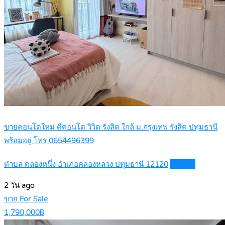
ขายคอนโดใหม่ ดีคอนโด วิวิด รังสิต ใกล้ ม.กรุงเทพ รังสิต ปทุมธานี
พร้อมอยู่ โทร 0654496399
ตำบล คลองหนึ่ง อำเภอคลองหลวง ปทุมธานี 12120
Details
2 วัน ago
ขาย For Sale
1,790,000฿