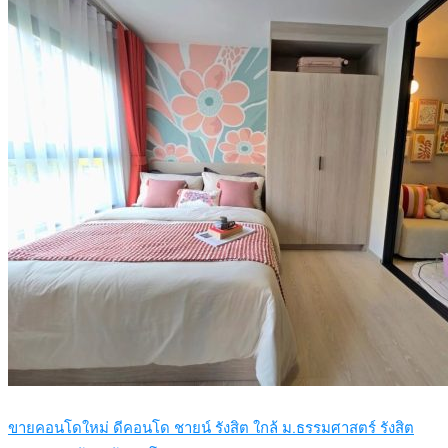
ขายคอนโดใหม่ ดีคอนโด ชายน์ รังสิต ใกล้ ม.ธรรมศาสตร์ รังสิต