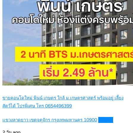
ขายคอนโดใหม่ พินน์ เกษตร ใกล้ ม.เกษตรศาสตร์ พร้อมอยู่ เลี้ยง
สัตว์ได้ โปรพิเศษ โทร 0654496399
แขวงลาดยาว เขตจตุจักร กรุงเทพมหานคร 10900
Details
2 วัน ago