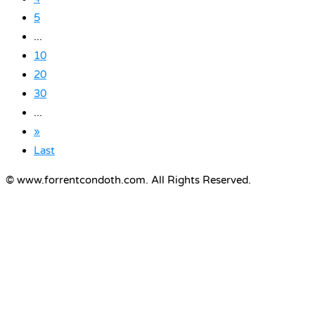
5
...
10
20
30
...
»
Last
© www.forrentcondoth.com. All Rights Reserved.