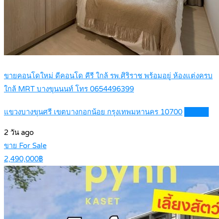
ขายคอนโดใหม่ ดีคอนโด คีรี ใกล้ รพ.ศิริราช พร้อมอยู่ ห้องแต่งครบ
ใกล้ MRT บางขุนนนท์ โทร 0654496399
แขวงบางขุนศรี เขตบางกอกน้อย กรุงเทพมหานคร 10700
Details
2 วัน ago
ขาย For Sale
2,490,000฿