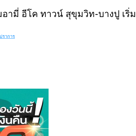
ี่ อีโค ทาวน์ สุขุมวิท-บางปู เริ่
รปราการ