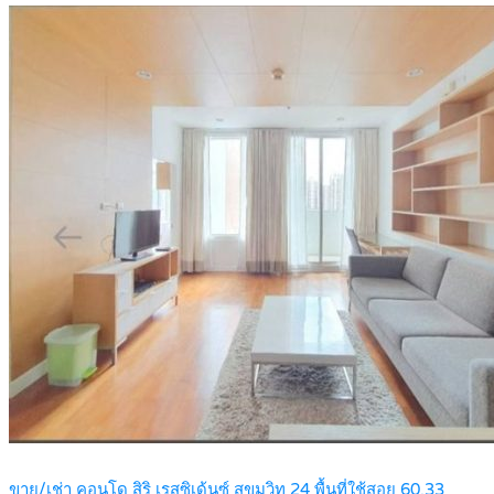
ขาย/เช่า คอนโด สิริ เรสซิเด้นซ์ สุขุมวิท 24 พื้นที่ใช้สอย 60.33