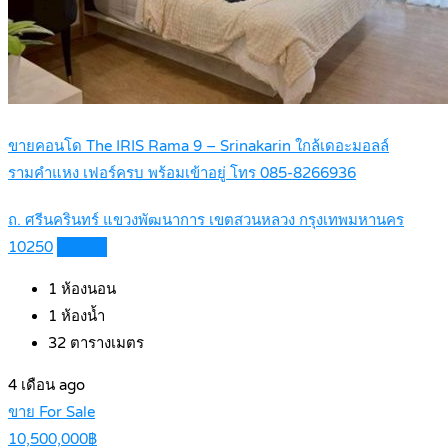
ขายคอนโด The IRIS Rama 9 – Srinakarin ใกล้เดอะมอลล์
รามคำแหง เฟอร์ครบ พร้อมเข้าอยู่ โทร 085-8266936
ถ. ศรีนครินทร์ แขวงพัฒนาการ เขตสวนหลวง กรุงเทพมหานคร
10250
Details
1
ห้องนอน
1
ห้องน้ำ
32
ตารางเมตร
4 เดือน ago
ขาย For Sale
10,500,000฿