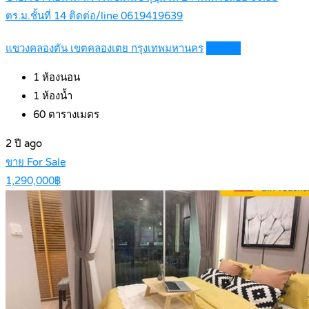
ตร.ม.ชั้นที่ 14 ติดต่อ/line 0619419639
แขวงคลองตัน เขตคลองเตย กรุงเทพมหานคร
Details
1
ห้องนอน
1
ห้องน้ำ
60
ตารางเมตร
2 ปี ago
ขาย For Sale
1,290,000฿