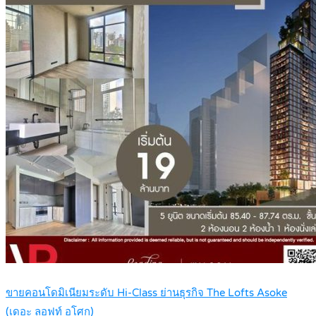
ขายคอนโดมิเนียมระดับ Hi-Class ย่านธุรกิจ The Lofts Asoke
(เดอะ ลอฟท์ อโศก)