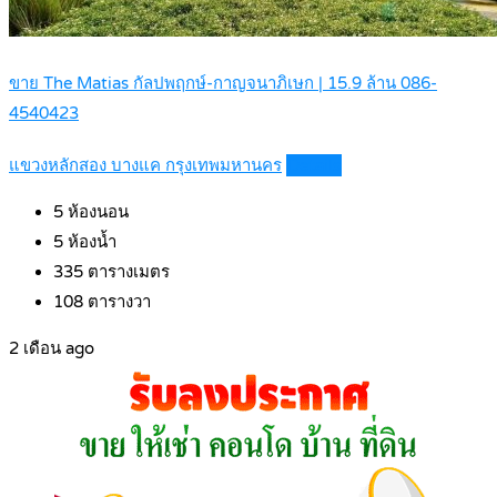
ขาย The Matias กัลปพฤกษ์-กาญจนาภิเษก | 15.9 ล้าน 086-
4540423
แขวงหลักสอง บางแค กรุงเทพมหานคร
Details
5
ห้องนอน
5
ห้องน้ำ
335
ตารางเมตร
108
ตารางวา
2 เดือน ago