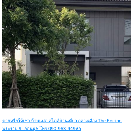
ขายหรือให้เช่า บ้านแฝด สไตล์บ้านเดี่ยว กลางเมือง The Edition
พระราม 9- อ่อนนุช โทร 090-963-949หก