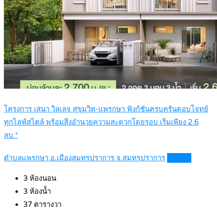
โครงการ เสนา วิลเลจ สุขุมวิท-แพรกษา ฟังก์ชันครบครันตอบโจทย์
ทุกไลฟ์สไตล์ พร้อมสิ่งอำนวยความสะดวกโดยรอบ เริ่มเพียง 2.6
ลบ.*
ตำบลแพรกษา อ.เมืองสมุทรปราการ จ.สมุทรปราการ
Details
3
ห้องนอน
3
ห้องน้ำ
37
ตารางวา