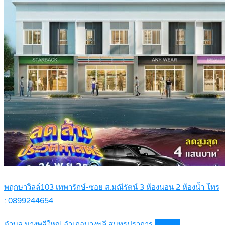
พฤกษาวิลล์103 เทพารักษ์-ซอย ส.มณีรัตน์ 3 ห้องนอน 2 ห้องน้ำ โทร
: 0899244654
ตำบล บางพลีใหญ่ อำเภอบางพลี สมุทรปราการ
Details