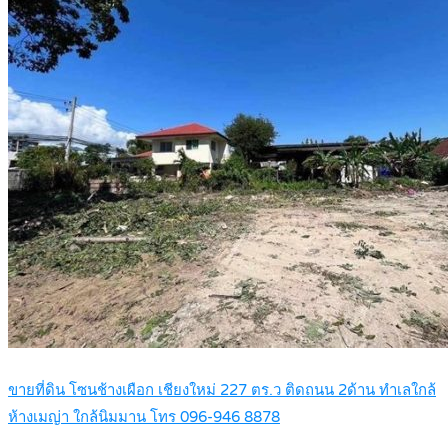
ขายที่ดิน โซนช้างเผือก เชียงใหม่ 227 ตร.ว ติดถนน 2ด้าน ทำเลใกล้
ห้างเมญ่า ใกล้นิมมาน โทร 096-946 8878