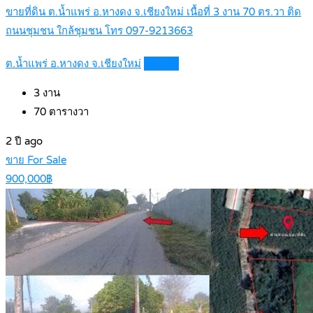
ขายที่ดิน ต.น้ำแพร่ อ.หางดง จ.เชียงใหม่ เนื้อที่ 3 งาน 70 ตร.วา ติด
ถนนชุมชน ใกล้ชุมชน โทร 097-9213663
ต.น้ำแพร่ อ.หางดง จ.เชียงใหม่
Details
3
งาน
70
ตารางวา
2 ปี ago
ขาย For Sale
900,000฿