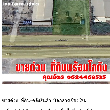
ขายด่วน! ที่ดิน+คลังสินค้า “ใจกลางเชียงใหม่”