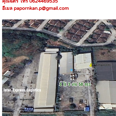
คุณฉัตร โทร 0624469535
อีเมล papornkan.p@gmail.com