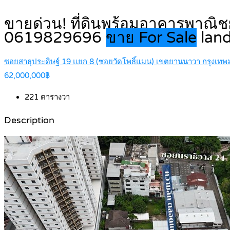
ขายด่วน! ที่ดินพร้อมอาคารพาณิช
0619829696
ขาย For Sale
lan
ซอยสาธุประดิษฐ์ 19 แยก 8 (ซอยวัดโพธิ์แมน) เขตยานนาวา กรุงเท
62,000,000฿
221
ตารางวา
Description