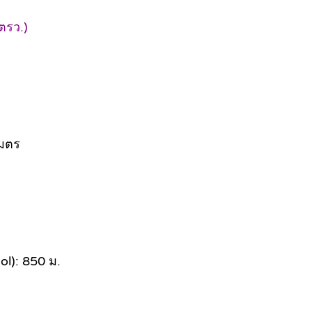
ตรว.)
เมตร
ol): 850 ม.