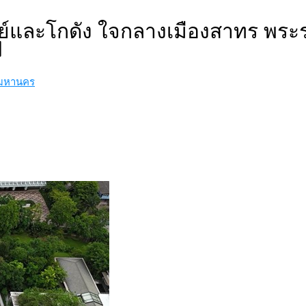
ย์และโกดัง ใจกลางเมืองสาทร พระรา
d
พมหานคร