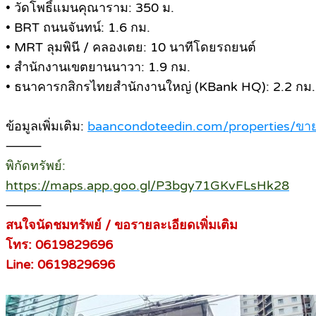
• วัดโพธิ์แมนคุณาราม: 350 ม.
• BRT ถนนจันทน์: 1.6 กม.
• MRT ลุมพินี / คลองเตย: 10 นาทีโดยรถยนต์
• สำนักงานเขตยานนาวา: 1.9 กม.
• ธนาคารกสิกรไทยสำนักงานใหญ่ (KBank HQ): 2.2 กม.
ข้อมูลเพิ่มเติม:
baancondoteedin.com/properties/ขายท
⸻
พิกัดทรัพย์:
https://maps.app.goo.gl/P3bgy71GKvFLsHk28
⸻
สนใจนัดชมทรัพย์ / ขอรายละเอียดเพิ่มเติม
โทร: 0619829696
Line: 0619829696