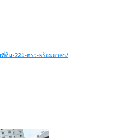
ี่ดิน-221-ตรว-พร้อมอาคา/