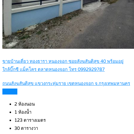
ขายบ้านเดี่ยว ทองธารา หนองจอก ซอยสังฆสันติสุข 40 พร้อมอยู่
ใกล้บิ๊กซี เเม็คโคร ตลาดหนองจอก โทร 0992929787
ถนนสังฆสันติสุข แขวงกระทุ่มราย เขตหนองจอก จ.กรุงเทพมหานคร
Details
2
ห้องนอน
1
ห้องน้ำ
123
ตารางเมตร
30
ตารางวา