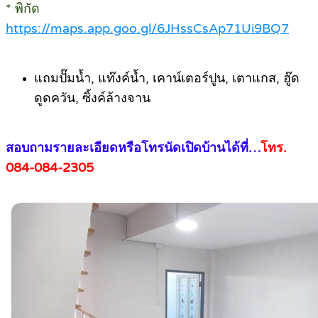
* พิกัด
https://maps.app.goo.gl/6JHssCsAp71Ui9BQ7
.
แถมปั๊มน้ำ, แท๊งค์น้ำ, เคาน์เตอร์ปูน, เตาแกส, ฮู๊ด
ดูดควัน, ซิ้งค์ล้างจาน
.
สอบถามรายละเอียดหรือโทรนัดเปิดบ้านได้ที่…
โทร.
084-084-2305
.