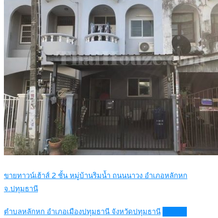
ขายทาวน์เฮ้าส์ 2 ชั้น หมู่บ้านริมน้ำ ถนนนาวง อำเภอหลักหก
จ.ปทุมธานี
ตำบลหลักหก อำเภอเมืองปทุมธานี จังหวัดปทุมธานี
Details