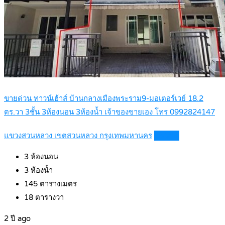
ขายด่วน ทาวน์เฮ้าส์ บ้านกลางเมืองพระราม9-มอเตอร์เวย์ 18.2
ตร.วา 3ชั้น 3ห้องนอน 3ห้องน้ำ เจ้าของขายเอง โทร 0992824147
แขวงสวนหลวง เขตสวนหลวง กรุงเทพมหานคร
Details
3
ห้องนอน
3
ห้องน้ำ
145
ตารางเมตร
18
ตารางวา
2 ปี ago