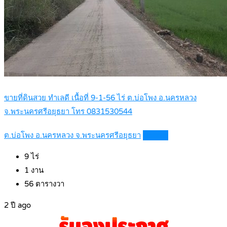
ขายที่ดินสวย ทำเลดี เนื้อที่ 9-1-56 ไร่ ต.บ่อโพง อ.นครหลวง
จ.พระนครศรีอยุธยา โทร 0831530544
ต.บ่อโพง อ.นครหลวง จ.พระนครศรีอยุธยา
Details
9
ไร่
1
งาน
56
ตารางวา
2 ปี ago