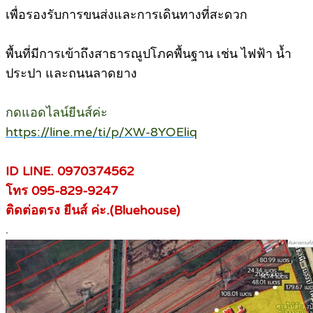
เพื่อรองรับการขนส่งและการเดินทางที่สะดวก
พื้นที่มีการเข้าถึงสาธารณูปโภคพื้นฐาน เช่น ไฟฟ้า น้ำ
ประปา และถนนลาดยาง
กดแอดไลน์ยีนส์ค่ะ
https://line.me/ti/p/XW-8YOEliq
ID LINE. 0970374562
โทร 095-829-9247
ติดต่อตรง ยีนส์ ค่ะ.(Bluehouse)
.