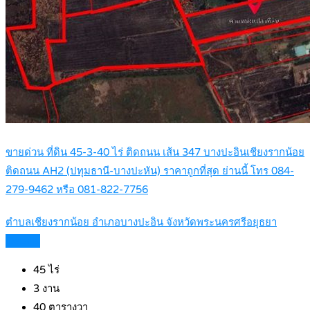
ขายด่วน ที่ดิน 45-3-40 ไร่ ติดถนน เส้น 347 บางปะอินเชียงรากน้อย
ติดถนน AH2 (ปทุมธานี-บางปะหัน) ราคาถูกที่สุด ย่านนี้ โทร 084-
279-9462 หรือ 081-822-7756
ตำบลเชียงรากน้อย อำเภอบางปะอิน จังหวัดพระนครศรีอยุธยา
Details
45
ไร่
3
งาน
40
ตารางวา