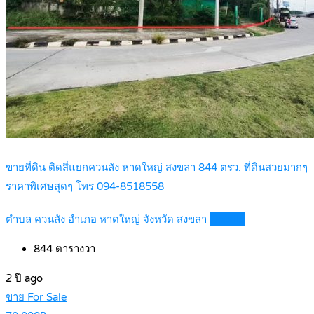
ขายที่ดิน ติดสี่แยกควนลัง หาดใหญ่ สงขลา 844 ตรว. ที่ดินสวยมากๆ
ราคาพิเศษสุดๆ โทร 094-8518558
ตำบล ควนลัง อำเภอ หาดใหญ่ จังหวัด สงขลา
Details
844
ตารางวา
2 ปี ago
ขาย For Sale