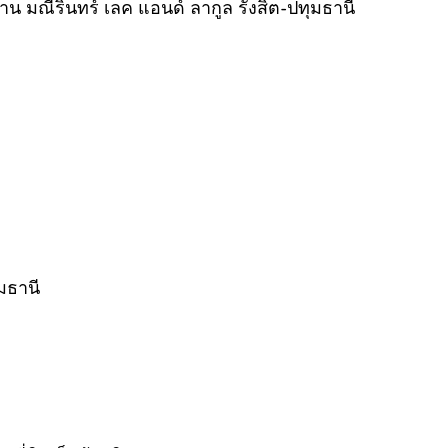
บ้าน มณีรินทร์ เลค แอนด์ ลากูล รังสิต-ปทุมธานี
มธานี