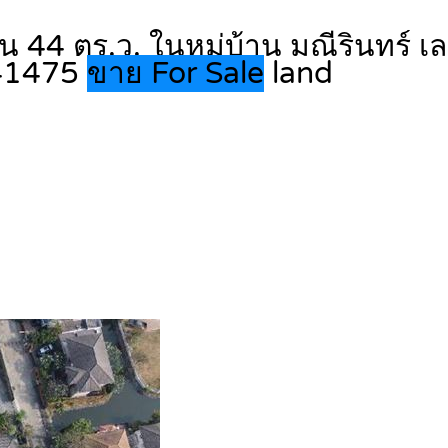
3 งาน 44 ตร.ว. ในหมู่บ้าน มณีรินทร์ 
141475
ขาย For Sale
land