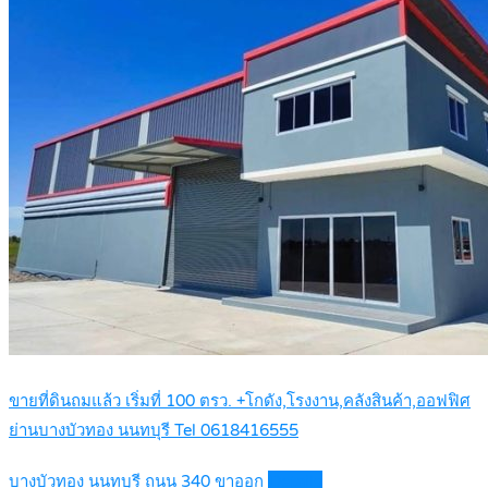
ขายที่ดินถมแล้ว เริ่มที่ 100 ตรว. +โกดัง,โรงงาน,คลังสินค้า,ออฟฟิศ
ย่านบางบัวทอง นนทบุรี Tel 0618416555
บางบัวทอง นนทบุรี ถนน 340 ขาออก
Details