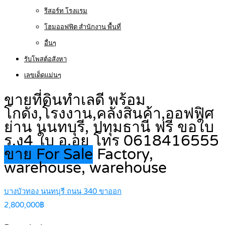
รีสอร์ท โรงแรม
โฮมออฟฟิต สำนักงาน พื้นที่
อื่นๆ
รับโพสต์อสังหา
เลขเด็ดแม่นๆ
ขายที่ดินทำเลดี พร้อม
โกดัง,โรงงาน,คลังสินค้า,ออฟฟิศ
ย่าน นนทบุรี, ปทุมธานี ฟรี ขอใบ
ร.ง4 ใบ อ.อย โทร 0618416555
ขาย For Sale
Factory,
warehouse, warehouse
บางบัวทอง นนทบุรี ถนน 340 ขาออก
2,800,000฿