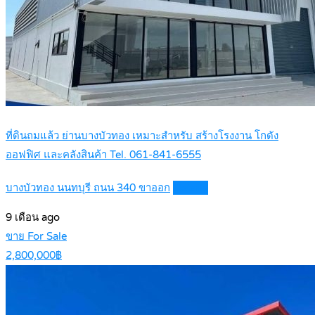
ที่ดินถมแล้ว ย่านบางบัวทอง เหมาะสำหรับ สร้างโรงงาน โกดัง
ออฟฟิศ และคลังสินค้า Tel. 061-841-6555
บางบัวทอง นนทบุรี ถนน 340 ขาออก
Details
9 เดือน ago
ขาย For Sale
2,800,000฿