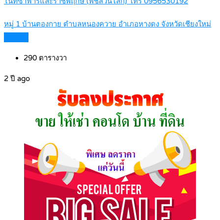
ไนท์ซาฟารีและราชพฤกษ์ (พืชสวนโลก) โทร 0956530192
หมู่ 1 บ้านตองกาย ตำบลหนองควาย อำเภอหางดง จังหวัดเชียงใหม่
Details
290
ตารางวา
2 ปี ago