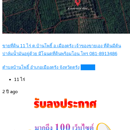
ขายที่ดิน 11 ไร่ ต.บ้านโพธิ์ อ.เมืองตรัง เจ้าของขายเอง ที่ดินมีต้น
ปาล์มน้ำมันอยู่ด้วย มีโฉนดที่ดินพร้อมโอน โทร 081-8913486
ตำบลบ้านโพธิ์ อำเภอเมืองตรัง จังหวัดตรัง
Details
11
ไร่
2 ปี ago