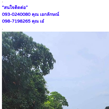
.
“สนใจติดต่อ”
093-0240080 คุณ เอกลักษณ์
098-7198265 คุณ เอ๋
.