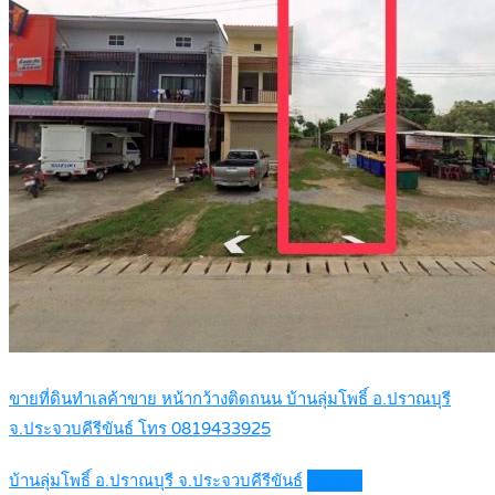
ขายที่ดินทำเลค้าขาย หน้ากว้างติดถนน บ้านลุ่มโพธิ์ อ.ปราณบุรี
จ.ประจวบคีรีขันธ์ โทร 0819433925
บ้านลุ่มโพธิ์ อ.ปราณบุรี จ.ประจวบคีรีขันธ์
Details