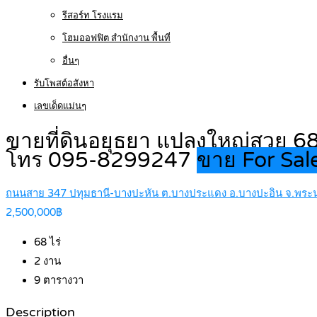
รีสอร์ท โรงแรม
โฮมออฟฟิต สำนักงาน พื้นที่
อื่นๆ
รับโพสต์อสังหา
เลขเด็ดแม่นๆ
ขายที่ดินอยุธยา แปลงใหญ่สวย 6
โทร 095-8299247
ขาย For Sal
ถนนสาย 347 ปทุมธานี-บางปะหัน ต.บางประแดง อ.บางปะอิน จ.พระน
2,500,000฿
68
ไร่
2
งาน
9
ตารางวา
Description