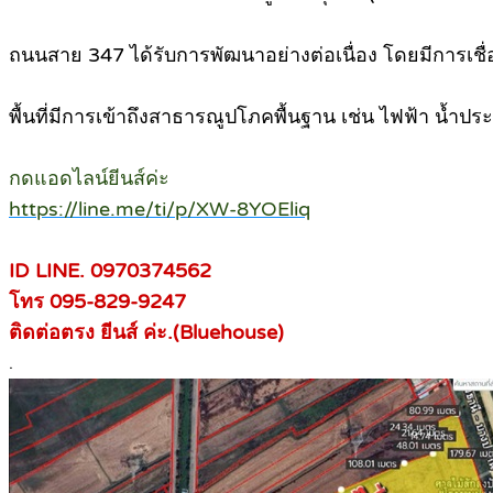
ถนนสาย 347 ได้รับการพัฒนาอย่างต่อเนื่อง โดยมีการเช
พื้นที่มีการเข้าถึงสาธารณูปโภคพื้นฐาน เช่น ไฟฟ้า น้
กดแอดไลน์ยีนส์ค่ะ
https://line.me/ti/p/XW-8YOEliq
ID LINE. 0970374562
โทร 095-829-9247
ติดต่อตรง ยีนส์ ค่ะ.(Bluehouse)
.