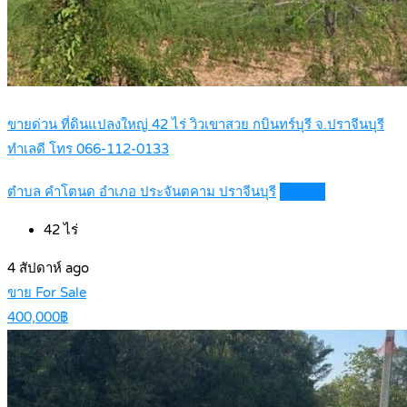
ขายด่วน ที่ดินแปลงใหญ่ 42 ไร่ วิวเขาสวย กบินทร์บุรี จ.ปราจีนบุรี
ทำเลดี โทร 066-112-0133
ตำบล คำโตนด อำเภอ ประจันตคาม ปราจีนบุรี
Details
42
ไร่
4 สัปดาห์ ago
ขาย For Sale
400,000฿