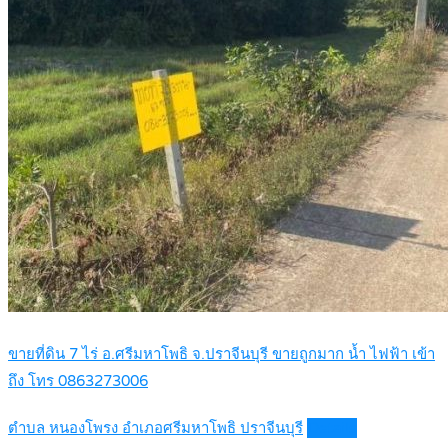
ขายที่ดิน 7 ไร่ อ.ศรีมหาโพธิ จ.ปราจีนบุรี ขายถูกมาก น้ำ ไฟฟ้า เข้า
ถึง โทร 0863273006
ตำบล หนองโพรง อำเภอศรีมหาโพธิ ปราจีนบุรี
Details