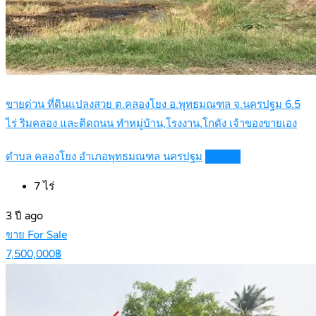
ขายด่วน ที่ดินแปลงสวย ต.คลองโยง อ.พุทธมณฑล จ.นครปฐม 6.5
ไร่ ริมคลอง และติดถนน ทำหมู่บ้าน,โรงงาน,โกดัง เจ้าของขายเอง
ตำบล คลองโยง อำเภอพุทธมณฑล นครปฐม
Details
7
ไร่
3 ปี ago
ขาย For Sale
7,500,000฿