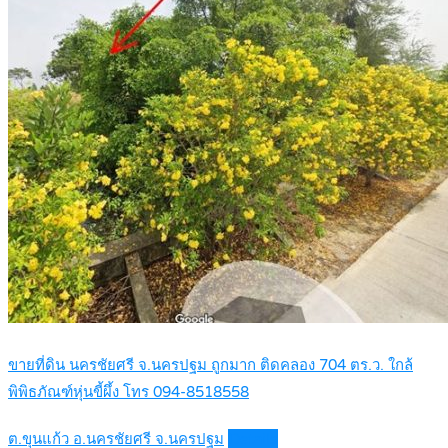
ขายที่ดิน นครชัยศรี จ.นครปฐม ถูกมาก ติดคลอง 704 ตร.ว. ใกล้
พิพิธภัณฑ์หุ่นขี้ผึ้ง โทร 094-8518558
ต.ขุนแก้ว อ.นครชัยศรี จ.นครปฐม
Details