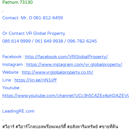
Pathom 73130
.
Contact: Mr. O 061-812-6459
.
Or Contact VR Global Property
085 614 9999 / 061 649 9938 / 096-782-6245
.
Facebook :
http://facebook.com/VRGlobalProperty/
Instagram :
https://www.instagram.com/vr.globalproperty/
Website :
http://www.vrglobalproperty.co.th/
Line :
https://lin.ee/nN1iiff
Youtube :
https://www.youtube.com/channel/UCc3hSC4ZEs4phDAZE
.
LeadingRE.com
.
#วีอาร์ #วีอาร์โกลบอลพร๊อพเพอร์ตี้ #อสังหาริมทรัพย์ #ขายที่ดิน