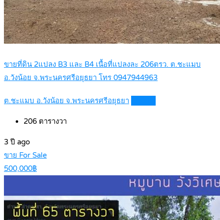
ขายที่ดิน 2แปลง B3 และ B4 เนื้อที่แปลงละ 206ตรว. ต.ชะแมบ
อ.วังน้อย จ.พระนครศรีอยุธยา โทร 0947944963
ต.ชะแมบ อ.วังน้อย จ.พระนครศรีอยุธยา
Details
206
ตารางวา
3 ปี ago
ขาย For Sale
500,000฿