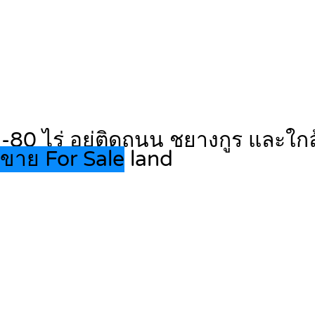
-80 ไร่ อยู่ติดถนน ชยางกูร และใกล้
ขาย For Sale
land