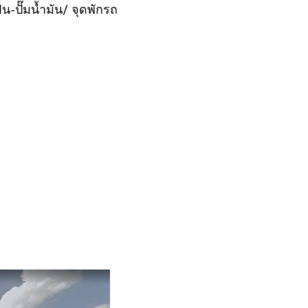
-ปั๊มน้ำมัน/ จุดพักรถ