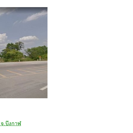
 จ.บึงกาฬ