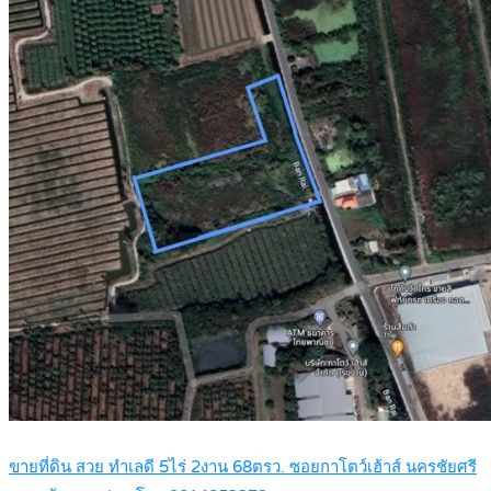
ขายที่ดิน สวย ทำเลดี 5ไร่ 2งาน 68ตรว. ซอยกาโตว์เฮ้าส์ นครชัยศรี