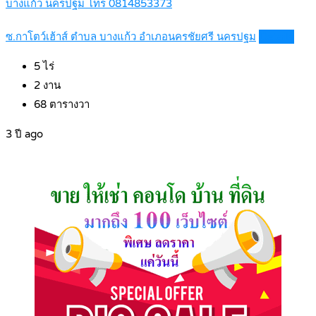
บางแก้ว นครปฐม โทร 0814853373
ซ.กาโตว์เฮ้าส์ ตำบล บางแก้ว อำเภอนครชัยศรี นครปฐม
Details
5
ไร่
2
งาน
68
ตารางวา
3 ปี ago