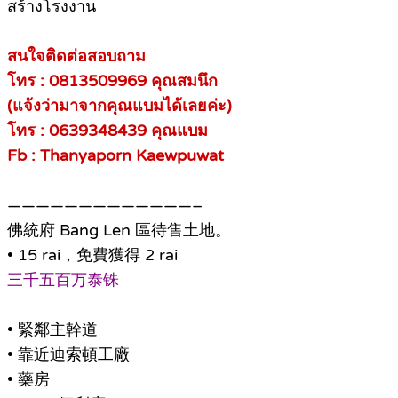
สร้างโรงงาน
สนใจติดต่อสอบถาม
โทร : 0813509969 คุณสมนึก
(แจ้งว่ามาจากคุณแบมได้เลยค่ะ)
โทร : 0639348439 คุณแบม
Fb : Thanyaporn Kaewpuwat
—————————————–
佛統府 Bang Len 區待售土地。
• 15 rai，免費獲得 2 rai
三千五百万泰铢
• 緊鄰主幹道
• 靠近迪索頓工廠
• 藥房