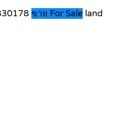
17830178
ขาย For Sale
land