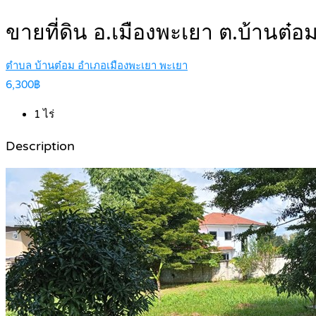
ขายที่ดิน อ.เมืองพะเยา ต.บ้านต
ตำบล บ้านต๋อม อำเภอเมืองพะเยา พะเยา
6,300฿
1
ไร่
Description