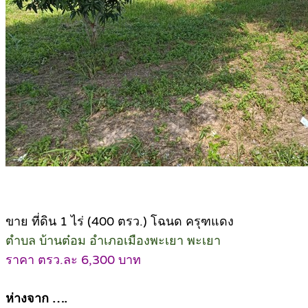
ขาย ที่ดิน 1 ไร่ (400 ตรว.) โฉนด ครุฑแดง
ตำบล บ้านต๋อม อำเภอเมืองพะเยา พะเยา
ราคา ตรว.ละ 6,300 บาท
ห่างจาก ….