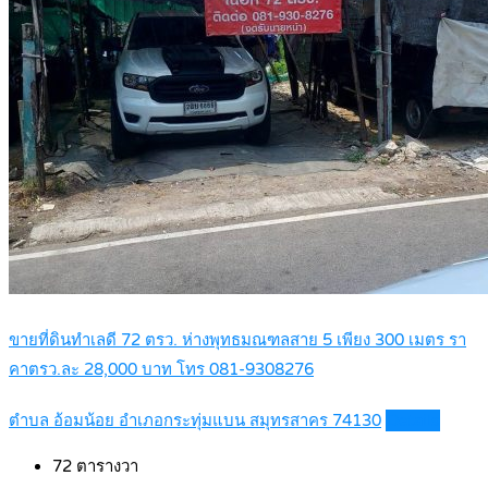
ขายที่ดินทำเลดี 72 ตรว. ห่างพุทธมณฑลสาย 5 เพียง 300 เมตร รา
คาตรว.ละ 28,000 บาท โทร 081-9308276
ตำบล อ้อมน้อย อำเภอกระทุ่มแบน สมุทรสาคร 74130
Details
72
ตารางวา