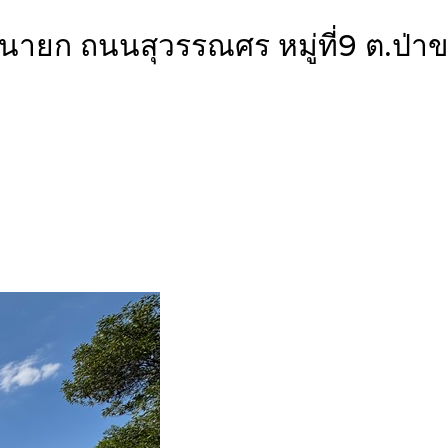
รนายก ถนนสุวรรณศร หมู่ที่9 ต.ป