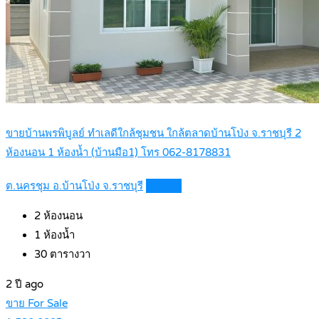
ขายบ้านพรพิบูลย์ ทำเลดีใกล้ชุมชน ใกล้ตลาดบ้านโป่ง จ.ราชบุรี 2
ห้องนอน 1 ห้องน้ำ (บ้านมือ1) โทร 062-8178831
ต.นครชุม อ.บ้านโป่ง จ.ราชบุรี
Details
2
ห้องนอน
1
ห้องน้ำ
30
ตารางวา
2 ปี ago
ขาย For Sale