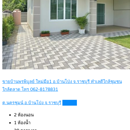
ขายบ้านพรพิบูลย์ ใหม่มือ1 อ.บ้านโป่ง จ.ราชบุรี ทำเลดีใกล้ชุมชน
ใกล้ตลาด โทร 062-8178831
ต.นครชุมน์ อ.บ้านโป่ง จ.ราชบุรี
Details
2
ห้องนอน
1
ห้องน้ำ