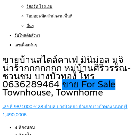
รีสอร์ท โรงแรม
โฮมออฟฟิต สำนักงาน พื้นที่
อื่นๆ
รับโพสต์อสังหา
เลขเด็ดแม่นๆ
ขายบ้านสไตล์คาเฟ่ มินิม่อล มูจิ
น่าร้ากกกกกกก หมู่บ้านศิริวรรณ-
ชวนชม บางบัวทอง โทร
0636289464
ขาย For Sale
Townhouse, Townhome
เลขที่ 98/1000 ซ.28 ตำบล บางบัวทอง อำเภอบางบัวทอง นนทบุรี
1,490,000฿
3
ห้องนอน