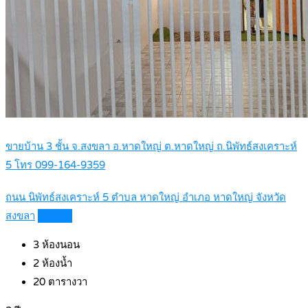
ขายบ้าน 3 ชั้น จ.สงขลา อ.หาดใหญ่ ต.หาดใหญ่ ถ.นิพัทธ์สงเคราะห์
5 โทร 099-164-9359
ถนน นิพัทธ์สงเคราะห์ 5 ตำบล หาดใหญ่ อำเภอ หาดใหญ่ จังหวัด
สงขลา
Details
3
ห้องนอน
2
ห้องน้ำ
20
ตารางวา