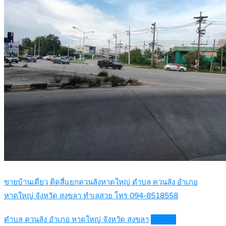
ขายบ้านเดี่ยว ติดสี่แยกควนลังหาดใหญ่ ตำบล ควนลัง อำเภอ
หาดใหญ่ จังหวัด สงขลา ทำเลสวย โทร 094-8518558
ตำบล ควนลัง อำเภอ หาดใหญ่ จังหวัด สงขลา
Details