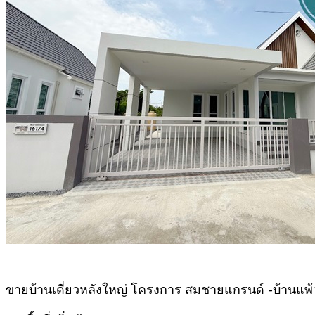
ขายบ้านเดี่ยวหลังใหญ่ โครงการ สมชายแกรนด์ -บ้านแพ้