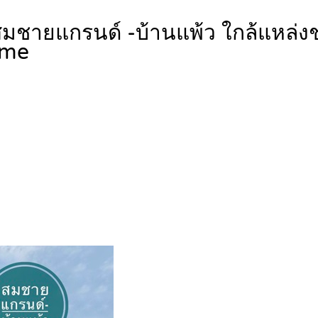
 สมชายแกรนด์ -บ้านแพ้ว ใกล้แหล่
me