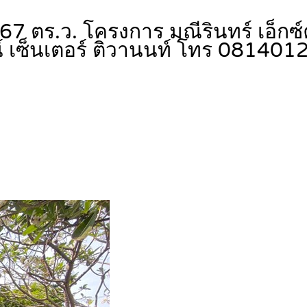
น 67 ตร.ว. โครงการ มณีรินทร์ เอ็ก
น์ เซ็นเตอร์ ติวานนท์ โทร 08140