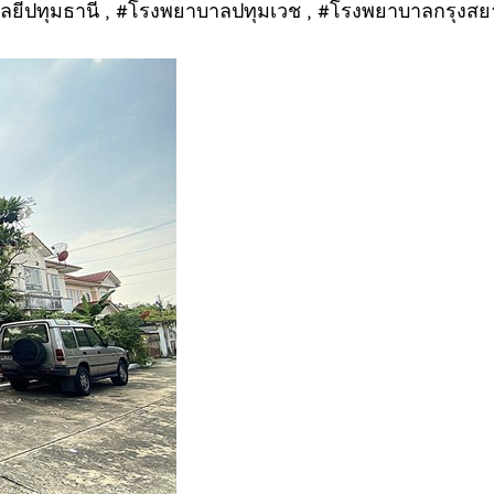
โนโลยีปทุมธานี , #โรงพยาบาลปทุมเวช , #โรงพยาบาลกรุงสย