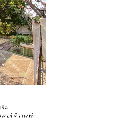
าร์ค
เตอร์ ติวานนท์