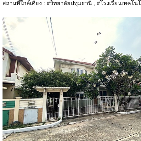
สถานที่ใกล้เคียง : #วิทยาลัยปทุมธานี , #โรงเรียนเทค