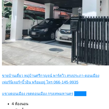
ขายบ้านเดี่ยว หมู่บ้านศรีกาญจน์ พาร์ควิว สรงประภา-ดอนเมือง
เฟอร์นิเจอร์+บิ้วอิน พร้อมอยู่ โทร 066-145-9935
แขวงดอนเมือง เขตดอนเมือง กรุงเทพมหานคร
Details
4
ห้องนอน