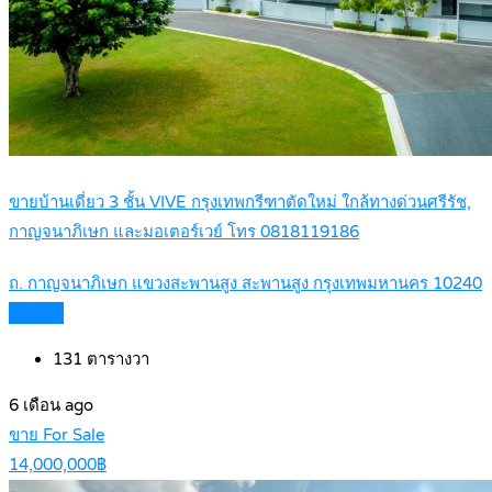
ขายบ้านเดี่ยว 3 ชั้น VIVE กรุงเทพกรีฑาตัดใหม่ ใกล้ทางด่วนศรีรัช,
กาญจนาภิเษก และมอเตอร์เวย์ โทร 0818119186
ถ. กาญจนาภิเษก แขวงสะพานสูง สะพานสูง กรุงเทพมหานคร 10240
Details
131
ตารางวา
6 เดือน ago
ขาย For Sale
14,000,000฿