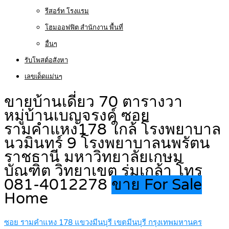
รีสอร์ท โรงแรม
โฮมออฟฟิต สำนักงาน พื้นที่
อื่นๆ
รับโพสต์อสังหา
เลขเด็ดแม่นๆ
ขายบ้านเดี่ยว 70 ตารางวา
หมู่บ้านเบญจรงค์ ซอย
รามคำแหง178 ใกล้ โรงพยาบาล
นวมินทร์ 9 โรงพยาบาลนพรัตน
ราชธานี มหาวิทยาลัยเกษม
บัณฑิต วิทยาเขต ร่มเกล้า โทร
081-4012278
ขาย For Sale
Home
ซอย รามคำแหง 178 แขวงมีนบุรี เขตมีนบุรี กรุงเทพมหานคร