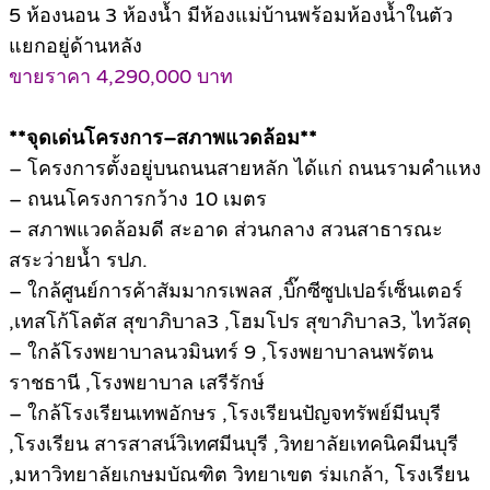
5 ห้องนอน 3 ห้องน้ำ มีห้องแม่บ้านพร้อมห้องน้ำในตัว
แยกอยู่ด้านหลัง
ขายราคา 4,290,000 บาท
**จุดเด่นโครงการ–สภาพแวดล้อม**
– โครงการตั้งอยู่บนถนนสายหลัก ได้แก่ ถนนรามคำแหง
– ถนนโครงการกว้าง 10 เมตร
– สภาพแวดล้อมดี สะอาด ส่วนกลาง สวนสาธารณะ
สระว่ายน้ำ รปภ.
– ใกล้ศูนย์การค้าสัมมากรเพลส ,บิ๊กซีซูปเปอร์เซ็นเตอร์
,เทสโก้โลตัส สุขาภิบาล3 ,โฮมโปร สุขาภิบาล3, ไทวัสดุ
– ใกล้โรงพยาบาลนวมินทร์ 9 ,โรงพยาบาลนพรัตน
ราชธานี ,โรงพยาบาล เสรีรักษ์
– ใกล้โรงเรียนเทพอักษร ,โรงเรียนปัญจทรัพย์มีนบุรี
,โรงเรียน สารสาสน์วิเทศมีนบุรี ,วิทยาลัยเทคนิคมีนบุรี
,มหาวิทยาลัยเกษมบัณฑิต วิทยาเขต ร่มเกล้า, โรงเรียน