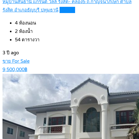
หมู่บ้านสินธานี แกรนด์ วิลล์ รังสิต- คลอง5 ถ.กาญจนาภิเษก ตำบล
รังสิต อำเภอธัญบุรี ปทุมธานี
Details
4
ห้องนอน
2
ห้องน้ำ
54
ตารางวา
3 ปี ago
ขาย For Sale
9,500,000฿