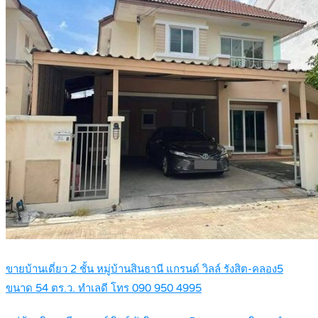
ขายบ้านเดี่ยว 2 ชั้น หมู่บ้านสินธานี แกรนด์ วิลล์ รังสิต-คลอง5
ขนาด 54 ตร.ว. ทำเลดี โทร 090 950 4995