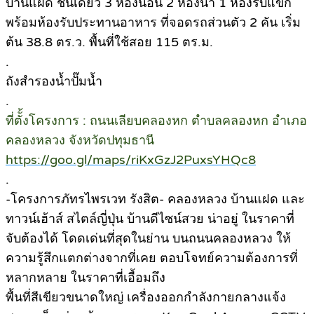
บ้านแฝด ชั้นเดียว 3 ห้องนอน 2 ห้องน้ำ 1 ห้องรับแขก
พร้อมห้องรับประทานอาหาร ที่จอดรถส่วนตัว 2 คัน เริ่ม
ต้น 38.8 ตร.ว. พื้นที่ใช้สอย 115 ตร.ม.
.
ถังสำรองน้ำปั๊มน้ำ
.
ที่ตัั้งโครงการ : ถนนเลียบคลองหก ตำบลคลองหก อำเภอ
คลองหลวง จังหวัดปทุมธานี
https://goo.gl/maps/riKxGzJ2PuxsYHQc8
.
-โครงการภัทรไพรเวท รังสิต- คลองหลวง บ้านแฝด และ
ทาวน์เฮ้าส์ สไตล์ญี่ปุ่น บ้านดีไซน์สวย น่าอยู่ ในราคาที่
จับต้องได้ โดดเด่นที่สุดในย่าน บนถนนคลองหลวง ให้
ความรู้สึกแตกต่างจากที่เคย ตอบโจทย์ความต้องการที่
หลากหลาย ในราคาที่เอื้อมถึง
พื้นที่สีเขียวขนาดใหญ่ เครื่องออกกำลังกายกลางแจ้ง