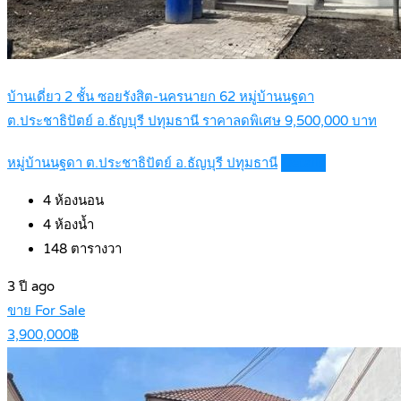
บ้านเดี่ยว 2 ชั้น ซอยรังสิต-นครนายก 62 หมู่บ้านนฐดา
ต.ประชาธิปัตย์ อ.ธัญบุรี ปทุมธานี ราคาลดพิเศษ 9,500,000 บาท
หมู่บ้านนฐดา ต.ประชาธิปัตย์ อ.ธัญบุรี ปทุมธานี
Details
4
ห้องนอน
4
ห้องน้ำ
148
ตารางวา
3 ปี ago
ขาย For Sale
3,900,000฿