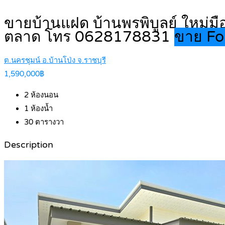
ขายบ้านแฝด บ้านพรพิบูลย์ ใหม่มือ
ตลาด โทร 0628178831
ขาย Fo
ต.นครชุมน์ อ.บ้านโป่ง จ.ราชบุรี
1,590,000฿
2
ห้องนอน
1
ห้องน้ำ
30
ตารางวา
Description