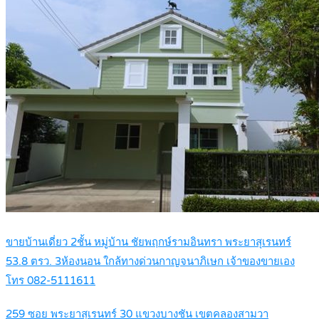
ขายบ้านเดี่ยว 2ชั้น หมู่บ้าน ชัยพฤกษ์รามอินทรา พระยาสุเรนทร์
53.8 ตรว. 3ห้องนอน ใกล้ทางด่วนกาญจนาภิเษก เจ้าของขายเอง
โทร 082-5111611
259 ซอย พระยาสุเรนทร์ 30 แขวงบางชัน เขตคลองสามวา