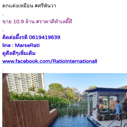
ตกแต่งเหมือน #ศรีพันวา
.
ขาย 10.9 ล้าน #ราคาดีทำเลดี๊ดี
.
ติดต่อผึ้งรติ 0619419639
line : MarseRati
ดูดีลดีๆเพิ่มเติม
www.facebook.com/RatioInternationall
.