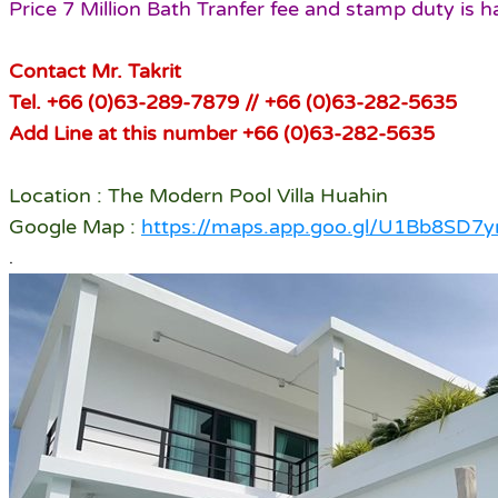
Price 7 Million Bath Tranfer fee and stamp duty is h
Contact Mr. Takrit
Tel. +66 (0)63-289-7879 // +66 (0)63-282-5635
Add Line at this number +66 (0)63-282-5635
Location : The Modern Pool Villa Huahin
Google Map :
https://maps.app.goo.gl/U1Bb8SD
.