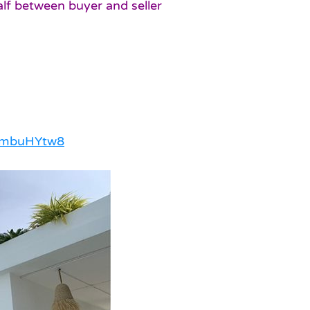
alf between buyer and seller
7ymbuHYtw8