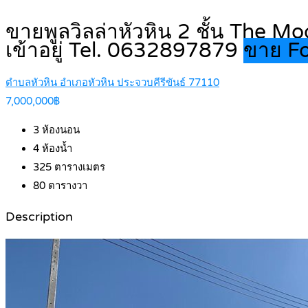
ขายพูลวิลล่าหัวหิน 2 ชั้น The Mo
เข้าอยู่ Tel. 0632897879
ขาย Fo
ตำบลหัวหิน อำเภอหัวหิน ประจวบคีรีขันธ์ 77110
7,000,000฿
3
ห้องนอน
4
ห้องน้ำ
325
ตารางเมตร
80
ตารางวา
Description