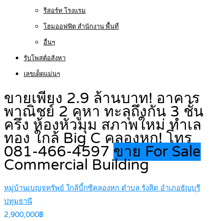
รีสอร์ท โรงแรม
โฮมออฟฟิต สำนักงาน พื้นที่
อื่นๆ
รับโพสต์อสังหา
เลขเด็ดแม่นๆ
ขายเพียง 2.9 ล้านบาท! อาคาร
พาณิชย์ 2 คูหา ทะลุถึงกัน 3 ชั้น
ครึ่ง ห้องหัวมุม สภาพใหม่ ทำเล
ทอง ใกล้ Big C คลองหก! โทร
081-466-4597
ขาย For Sale
Commercial Building
หมู่บ้านเบญจทรัพย์ ใกล้บี้กซีคลองหก ตำบล รังสิต อำเภอธัญบุรี
ปทุมธานี
2,900,000฿