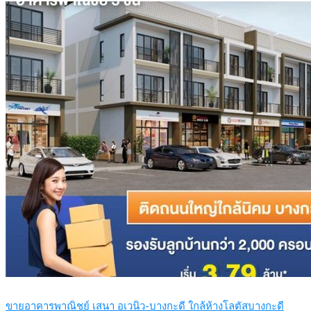
ขายอาคารพาณิชย์ เสนา อเวนิว-บางกะดี ใกล้ห้างโลตัสบางกะดี