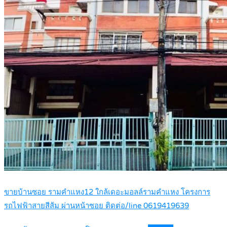
ขายบ้านซอย รามคำแหง12 ใกล้เดอะมอลล์รามคำแหง โครงการ
รถไฟฟ้าสายสีส้ม ผ่านหน้าซอย ติดต่อ/line 0619419639