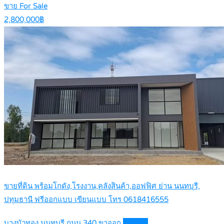
ขาย For Sale
2,800,000฿
ขายที่ดิน พร้อมโกดัง,โรงงาน,คลังสินค้า,ออฟฟิศ ย่าน นนทบุรี,
ปทุมธานี ฟรีออกแบบ เขียนแบบ โทร 0618416555
บางบัวทอง นนทบุรี ถนน 340 ขาออก
Details