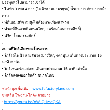
บรรทุกทั่วไปสามารถเข้าได้
• ไฟฟ้า 3 เฟส 4 สาย (ไฟฟ้าตามมาตาฐาน) น้ำประปา ท่อระบายน้ำ
ครบ
• ที่ดินถมเสร็จ ถมสูงไม่ต้องห่วงเรื่องน้ำท่วม
• ทำเลที่ดินสวยติดถนนใหญ่ (พร้อมโอนกรรมสิทธิ์)
• ฟรีค่าโอนกรรมสิทธิ์
.
สถานที่ใกล้เคียงของโครงการ
• ใกล้รถไฟฟ้า สายสีม่วง (บางใหญ่-เตาปูน) เดินทางประมาณ 15
นาที เท่านั้น
• ใกล้เซนทรัลเวสเกต เดินทางประมาณ 15 นาที เท่านั้น
• ใกล้คลังส่งออกสินค้า ขนาดใหญ่
.
ชมข้อมูลเพิ่มเติม :
www.fcfactoryland.com
ชมคลิป โรงงาน-โกดัง ตัวอย่าง
:
https://youtu.be/oWJQHzseQKA
.