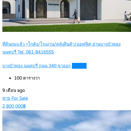
ที่ดินถมแล้ว +โกดัง/โรงงาน/คลังสินค้า/ออฟฟิศ ย่านบางบัวทอง
นนทบุรี Tel. 061-8416555
บางบัวทอง นนทบุรี ถนน 340 ขาออก
Details
100
ตารางวา
9 เดือน ago
ขาย For Sale
2,800,000฿