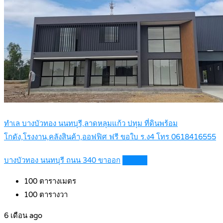
ทำเล บางบัวทอง นนทบุรี,ลาดหลุมแก้ว ปทุม ที่ดินพร้อม
โกดัง,โรงงาน,คลังสินค้า,ออฟฟิศ ฟรี ขอใบ ร.ง4 โทร 0618416555
บางบัวทอง นนทบุรี ถนน 340 ขาออก
Details
100
ตารางเมตร
100
ตารางวา
6 เดือน ago