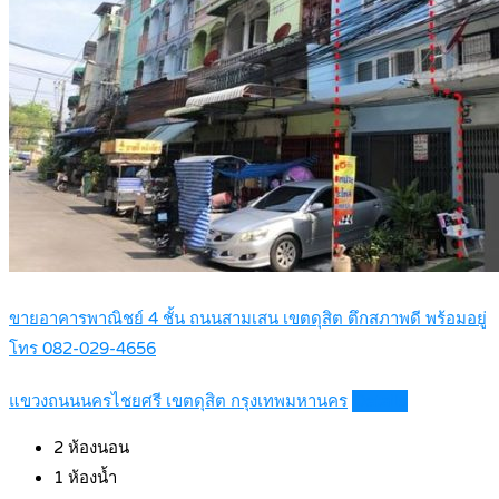
ขายอาคารพาณิชย์ 4 ชั้น ถนนสามเสน เขตดุสิต ตึกสภาพดี พร้อมอยู่
โทร 082-029-4656
แขวงถนนนครไชยศรี เขตดุสิต กรุงเทพมหานคร
Details
2
ห้องนอน
1
ห้องน้ำ