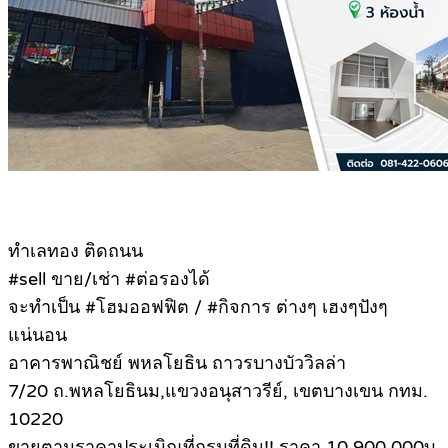
ทำเลทอง ติดถนน
#sell ขาย/เช่า #ต่อรองได้
จะทำเป็น #โฮมออฟฟิต / #กิจการ ต่างๆ เฮงๆปังๆ
แน่นอน
อาคารพาณิชย์ พหลโยธิน ถาวรบางบัววิลล่า
7/20 ถ.พหลโยธินม,แขวงอนุสาวรีย์, เขตบางเขน กทม.
10220
ขายตามราคาประเมิณที่กรมที่ดิน!! ราคา 10,900,000บ.