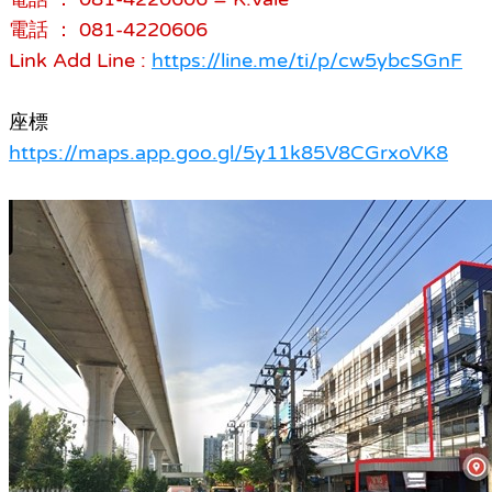
電話 ： 081-4220606
Link Add Line :
https://line.me/ti/p/cw5ybcSGnF
座標
https://maps.app.goo.gl/5y11k85V8CGrxoVK8