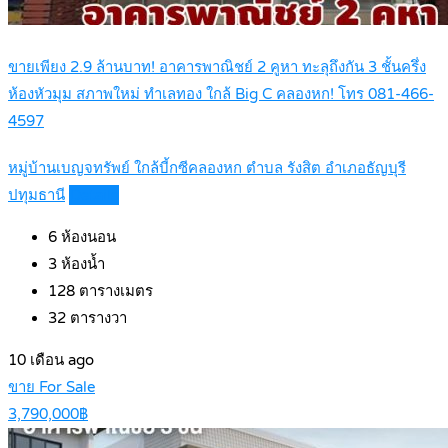
ขายเพียง 2.9 ล้านบาท! อาคารพาณิชย์ 2 คูหา ทะลุถึงกัน 3 ชั้นครึ่ง
ห้องหัวมุม สภาพใหม่ ทำเลทอง ใกล้ Big C คลองหก! โทร 081-466-
4597
หมู่บ้านเบญจทรัพย์ ใกล้บี้กซีคลองหก ตำบล รังสิต อำเภอธัญบุรี
ปทุมธานี
Details
6
ห้องนอน
3
ห้องน้ำ
128
ตารางเมตร
32
ตารางวา
10 เดือน ago
ขาย For Sale
3,790,000฿