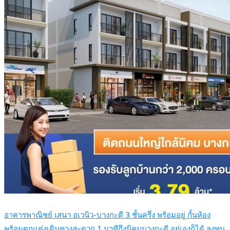
อาคารพาณิชย์ เสนา อเวนิว-บางกะดี 3 ชั้นครึ่ง พร้อมอยู่ กั้นห้อง
พร้อมตกแต่งเดินทางสะดวก 1 นาทีถึงนิคมบางกะดี อยู่เองก็ได้ ลงทุน