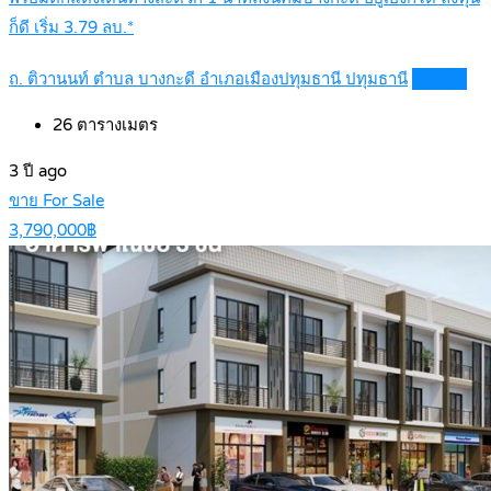
ก็ดี เริ่ม 3.79 ลบ.*
ถ. ติวานนท์ ตำบล บางกะดี อำเภอเมืองปทุมธานี ปทุมธานี
Details
26
ตารางเมตร
3 ปี ago
ขาย For Sale
3,790,000฿