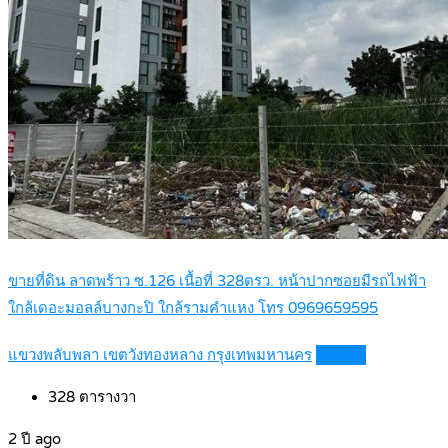
ขายที่ดิน ลาดพร้าว ซ.126 เนื้อที่ 328ตรว. หน้าปากซอยมีรถไฟฟ้า
ใกล้เดอะมอลล์บางกะปิ ใกล้รามคำแหง โทร 0969659595
แขวงพลับพลา เขตวังทองหลาง กรุงเทพมหานคร
Details
328
ตารางวา
2 ปี ago