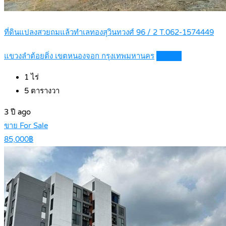
ที่ดินแปลงสวยถมแล้วทำเลทองสุวินทวงศ์ 96 / 2 T.062-1574449
แขวงลำต้อยติ่ง เขตหนองจอก กรุงเทพมหานคร
Details
1
ไร่
5
ตารางวา
3 ปี ago
ขาย For Sale
85,000฿