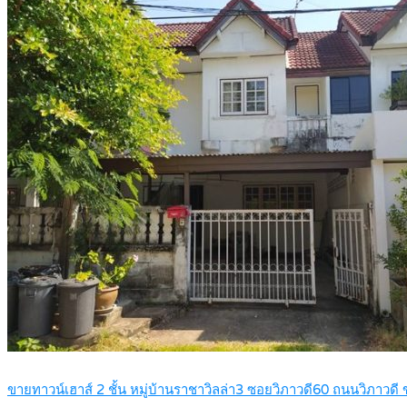
ขายทาวน์เฮาส์ 2 ชั้น หมู่บ้านราชาวิลล่า3 ซอยวิภาวดี60 ถนนวิภาวด