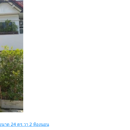
ี ขนาด 24 ตร.วา 2 ห้องนอน